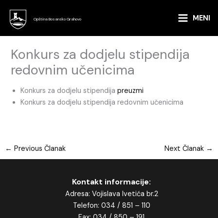
Skip
to
MENI
Opština Bosansko Grahovo
content
Konkurs za dodjelu stipendija
redovnim učenicima
Konkurs za dodjelu stipendija
preuzmi
Konkurs za dodjelu stipendija redovnim učenicima
←
Previous Članak
Next Članak
→
Kontakt informacije:
Adresa: Vojislava Ivetića br.2
Telefon: 034 / 851 – 110
Fax: 034 / 850 – 191