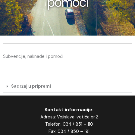
pomoći
Subvencije, naknade i pomoći​
Sadržaj u pripremi
Kontakt informacije:
Adresa: Vojislava Ivetića br.2
Telefon: 034 / 851 – 110
Fax: 034 / 850 – 191