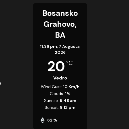
Bosansko
Grahovo,
BA
11:36 pm,
7 Augusta,
2026
20
°C
Vedro
a
Wind Gust:
10 Km/h
Clouds:
1%
Sunrise:
5:48 am
Sunset:
8:12 pm
62 %