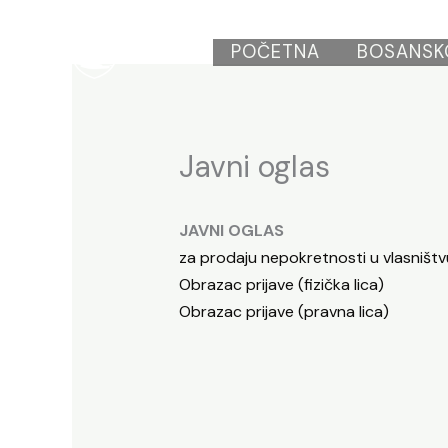
Skip
to
Opština
POČETNA
BOSANSK
Bosansko
Grahovo
content
Javni oglas
JAVNI OGLAS
za prodaju nepokretnosti u vlasniš
Obrazac prijave (fizička lica)
Obrazac prijave (pravna lica)