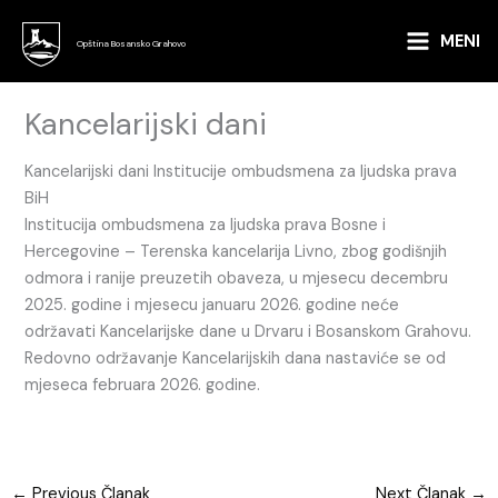
Skip
to
MENI
Opština Bosansko Grahovo
content
Kancelarijski dani
Kancelarijski dani Institucije ombudsmena za ljudska prava
BiH
Institucija ombudsmena za ljudska prava Bosne i
Hercegovine – Terenska kancelarija Livno, zbog godišnjih
odmora i ranije preuzetih obaveza, u mjesecu decembru
2025. godine i mjesecu januaru 2026. godine neće
održavati Kancelarijske dane u Drvaru i Bosanskom Grahovu.
Redovno održavanje Kancelarijskih dana nastaviće se od
mjeseca februara 2026. godine.
←
Previous Članak
Next Članak
→