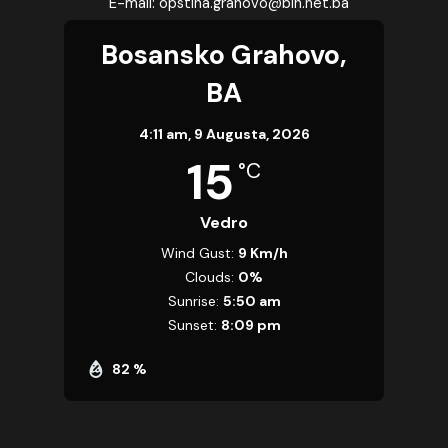
E-mail: opstina.grahovo@bih.net.ba
Bosansko Grahovo,
BA
4:11 am,
9 Augusta, 2026
15
°C
Vedro
Wind Gust:
9 Km/h
Clouds:
0%
Sunrise:
5:50 am
Sunset:
8:09 pm
82 %