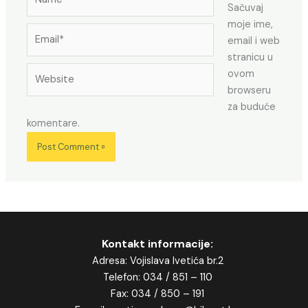
Sačuvaj
moje ime,
Email*
email i web
stranicu u
Website
ovom
browseru
za buduće
komentare.
Kontakt informacije:
Adresa: Vojislava Ivetića br.2
Telefon: 034 / 851 – 110
Fax: 034 / 850 – 191